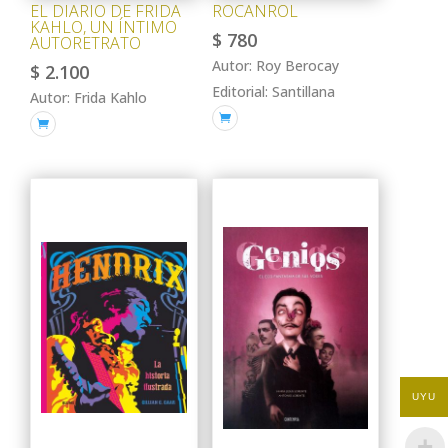
EL DIARIO DE FRIDA
ROCANROL
KAHLO, UN ÍNTIMO
$
780
AUTORETRATO
Autor: Roy Berocay
$
2.100
Editorial: Santillana
Autor: Frida Kahlo


UYU