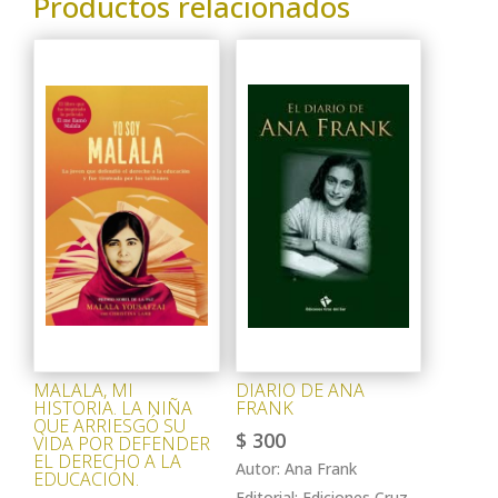
Productos relacionados
MALALA, MI
DIARIO DE ANA
HISTORIA. LA NIÑA
FRANK
QUE ARRIESGÓ SU
$
300
VIDA POR DEFENDER
EL DERECHO A LA
Autor: Ana Frank
EDUCACIÓN.
Editorial: Ediciones Cruz