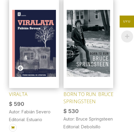
UYU
VIRALTA
BORN TO RUN. BRUCE
SPRINGSTEEN
$
590
$
530
Autor: Fabián Severo
Autor: Bruce Springsteen
Editorial: Estuario
Editorial: Debolsillo
