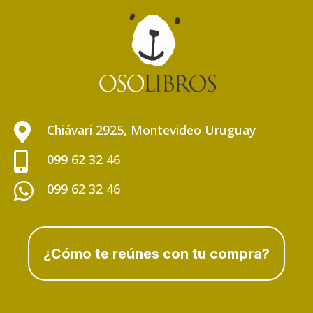

Chiávari 2925, Montevideo Uruguay

099 62 32 46

099 62 32 46
¿Cómo te reúnes con tu compra?