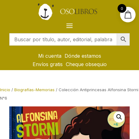
0
Mi cuenta
Dónde estamos
Envíos gratis
Cheque obsequio
Inicio
/
Biografías-Memorias
/ Colección Antiprincesas Alfonsina Storni
N°6