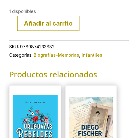
1 disponibles
Añadir al carrito
Colección
Antiprincesas
Alfonsina
SKU:
9789874233882
Storni
Categorías:
Biografías-Memorias
,
Infantiles
N°6
cantidad
Productos relacionados