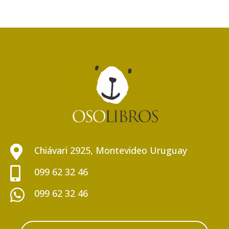

Chiávari 2925, Montevideo Uruguay

099 62 32 46

099 62 32 46