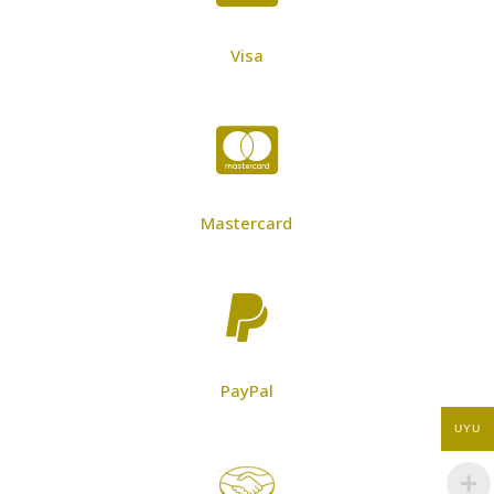
Visa

Mastercard

PayPal
UYU